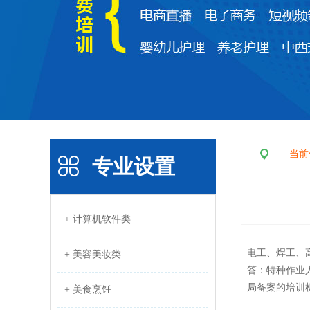
当前
专业设置
+ 计算机软件类
电工、焊工、
+ 美容美妆类
答：特种作业
局备案的培训
+ 美食烹饪