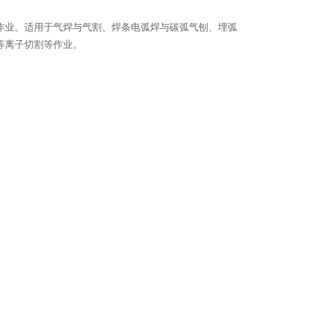
作业。适用于气焊与气割、焊条电弧焊与碳弧气刨、埋弧
等离子切割等作业。