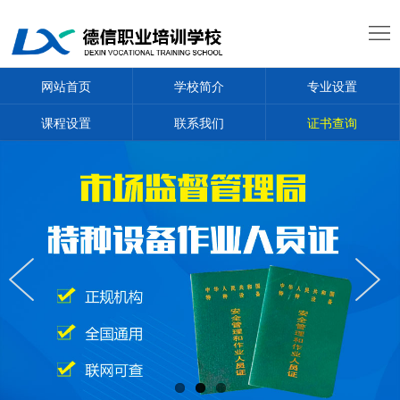
网
站
学
网站首页
学校简介
专业设置
首
校
专
课程设置
联系我们
证书查询
页
简
业
课
介
设
程
新
置
设
闻
学
置
通
员
证
知
证
书
联
书
查
系
询
我