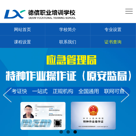
网
站
学
网站首页
学校简介
专业设置
首
校
专
课程设置
联系我们
证书查询
页
简
业
课
介
设
程
新
置
设
闻
学
置
通
员
证
知
证
书
联
书
查
系
询
我