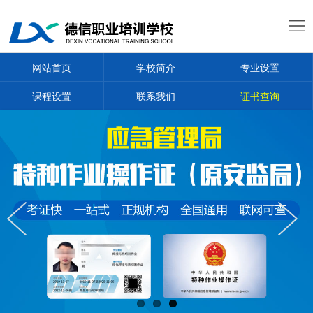
网
站
学
网站首页
学校简介
专业设置
首
校
专
课程设置
联系我们
证书查询
页
简
业
课
介
设
程
新
置
设
闻
学
置
通
员
证
知
证
书
联
书
查
系
询
我